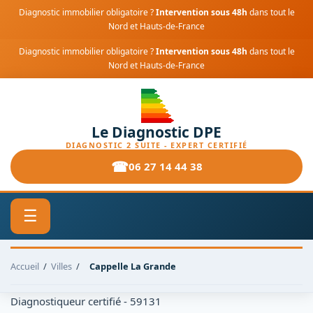
Diagnostic immobilier obligatoire ?
Intervention sous 48h
dans tout le
Nord et Hauts-de-France
Diagnostic immobilier obligatoire ?
Intervention sous 48h
dans tout le
Nord et Hauts-de-France
Le Diagnostic DPE
DIAGNOSTIC 2 SUITE - EXPERT CERTIFIÉ
06 27 14 44 38
☰
Accueil
/
Villes
/
Cappelle La Grande
Diagnostiqueur certifié - 59131