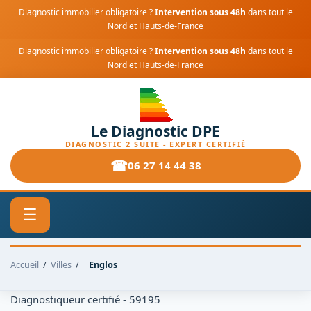
Diagnostic immobilier obligatoire ?
Intervention sous 48h
dans tout le
Nord et Hauts-de-France
Diagnostic immobilier obligatoire ?
Intervention sous 48h
dans tout le
Nord et Hauts-de-France
Le Diagnostic DPE
DIAGNOSTIC 2 SUITE - EXPERT CERTIFIÉ
06 27 14 44 38
☰
Accueil
/
Villes
/
Englos
Diagnostiqueur certifié - 59195