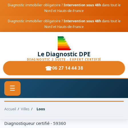
Diagnostic immobilier obligatoire ?
Intervention sous 48h
dans tout le
Nord et Hauts-de-France
Diagnostic immobilier obligatoire ?
Intervention sous 48h
dans tout le
Nord et Hauts-de-France
Le Diagnostic DPE
DIAGNOSTIC 2 SUITE - EXPERT CERTIFIÉ
06 27 14 44 38
☰
Accueil
/
Villes
/
Loos
Diagnostiqueur certifié - 59360