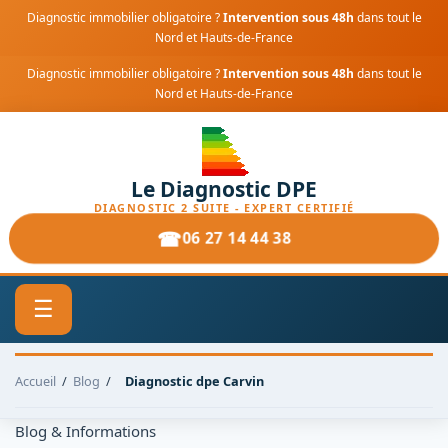
Diagnostic immobilier obligatoire ?
Intervention sous 48h
dans tout le
Nord et Hauts-de-France
Diagnostic immobilier obligatoire ?
Intervention sous 48h
dans tout le
Nord et Hauts-de-France
Le Diagnostic DPE
DIAGNOSTIC 2 SUITE - EXPERT CERTIFIÉ
06 27 14 44 38
☰
Accueil
/
Blog
/
Diagnostic dpe Carvin
Blog & Informations